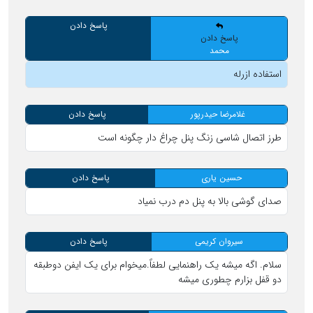
پاسخ دادن
پاسخ دادن
محمد
استفاده ازرله
غلامرضا حیدرپور
پاسخ دادن
طرز اتصال شاسی زنگ پنل چراغ دار چگونه است
حسین یاری
پاسخ دادن
صدای گوشی بالا به پنل دم درب نمیاد
سیروان کریمی
پاسخ دادن
سلام. اگه میشه یک راهنمایی لطفاً.میخوام برای یک ایفن دوطبقه
دو قفل بزارم چطوری میشه