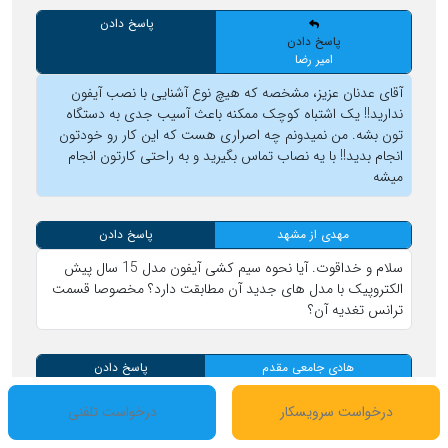
پاسخ دادن
پاسخ دادن
امیر رضا
آقای عدنان عزیز، مشخصه که هیچ نوع آشنایی با نصب آیفون
ندارید!! یک اشتباه کوچک ممکنه باعث آسیب جدی به دستگاه
تون بشه. من نمیدونم چه اصراری هست که این کار رو خودتون
انجام بدید!! با یه نصاب تماس بگیرید و به راحتی کارتون انجام
میشه
مهدی از مشهد
پاسخ دادن
سلام و خداقوت. آیا نحوه سیم کشی آیفون مدل 15 سال پیش
الکتروپیک با مدل های جدید آن مطابقت دارد؟ مخصوصا قسمت
ترانس تغدیه آن؟
هادی جامعی مقدم
پاسخ دادن
سلام وخسته نباشید من میخوام یک گیرنده ۱۲ ولت ریموتی اضافه
درخواست سرویسکار
درخواست تلفنی
کنم برای آیفون الکترو پیک سیم ورودی گیرنده که از ۱۲ خود پنل
انشعاب میگیرم برای اتصال به در ب باز کن باید no رو به یکی از