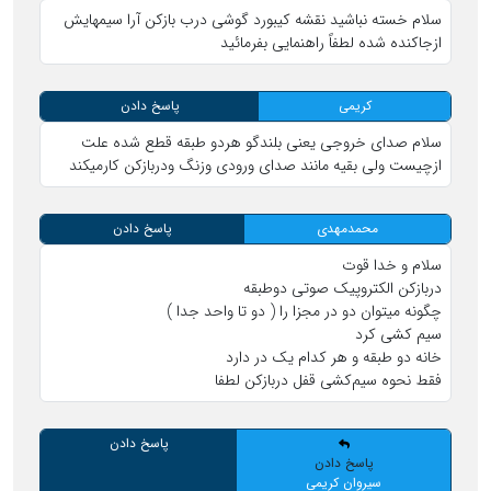
سلام خسته نباشید نقشه کیبورد گوشی درب بازکن آرا سیمهایش
ازجاکنده شده لطفاً راهنمایی بفرمائید
کریمی
پاسخ دادن
سلام صدای خروجی یعنی بلندگو هردو طبقه قطع شده علت
ازچیست ولی بقیه مانند صدای ورودی وزنگ ودربازکن کارمیکند
محمدمهدی
پاسخ دادن
سلام و خدا قوت
دربازکن الکتروپیک صوتی دوطبقه
چگونه میتوان دو در مجزا را ( دو تا واحد جدا )
سیم کشی کرد
خانه دو طبقه و هر کدام یک در دارد
فقط نحوه سیم‌کشی قفل دربازکن لطفا
پاسخ دادن
پاسخ دادن
سیروان کریمی