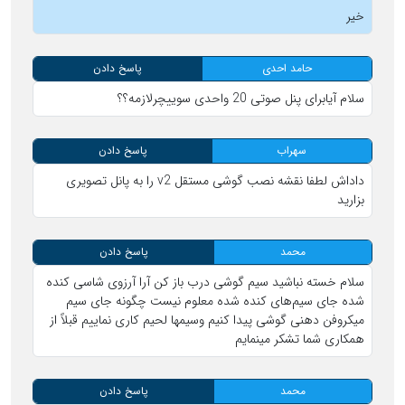
خیر
حامد احدی
پاسخ دادن
سلام آیابرای پنل صوتی 20 واحدی سوییچرلازمه؟؟
سهراب
پاسخ دادن
داداش لطفا نقشه نصب گوشی مستقل v2 را به پانل تصویری
بزارید
محمد
پاسخ دادن
سلام خسته نباشید سیم گوشی درب باز کن آرا آرزوی شاسی کنده
شده جای سیم‌های کنده شده معلوم نیست چگونه جای سیم
میکروفن دهنی گوشی پیدا کنیم وسیمها لحیم کاری نماییم قبلاً از
همکاری شما تشکر مینمایم
محمد
پاسخ دادن