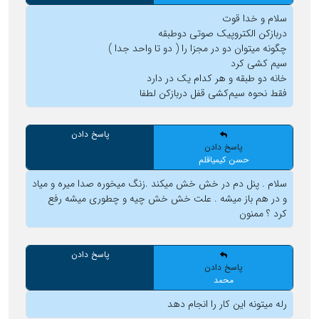
سلام و خدا قوت
دربازکن الکتروپیک صوتی دوطبقه
چگونه میتوان دو در مجزا را ( دو تا واحد جدا )
سیم کشی کرد
خانه دو طبقه و هر کدام یک در دارد
فقط نحوه سیم‌کشی قفل دربازکن لطفا
پاسخ دادن
پاسخ دادن
حسن کیمیاقلم
سلام . پنل دم در خش خش میکند .زنگ میخوره صدا میره و میاد
و در هم باز میشه . علت خش خش چیه و چطوری میشه رفع
کرد ؟ ممنون
پاسخ دادن
پاسخ دادن
محمد
رله میتونه این کار را انجام دهد