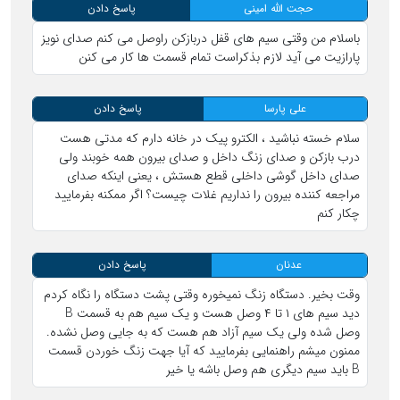
حجت الله امینی
پاسخ دادن
باسلام من وقتی سیم های قفل دربازکن راوصل می کنم صدای نویز
پارازیت می آید لازم بذکراست تمام قسمت ها کار می کنن
علی پارسا
پاسخ دادن
سلام خسته نباشید ، الکترو پیک در خانه دارم که مدتی هست
درب بازکن و صدای زنگ داخل و صدای بیرون همه خوبند ولی
صدای داخل گوشی داخلی قطع هستش ، یعنی اینکه صدای
مراجعه کننده بیرون را نداریم غلات چیست؟ اگر ممکنه بفرمایید
چکار کنم
عدنان
پاسخ دادن
وقت بخیر. دستگاه زنگ نمیخوره وقتی پشت دستگاه را نگاه کردم
دید سیم های ۱ تا ۴ وصل هست و یک سیم هم به قسمت B
وصل شده ولی یک سیم آزاد هم هست که به جایی وصل نشده.
ممنون میشم راهنمایی بفرمایید که آیا جهت زنگ خوردن قسمت
B باید سیم دیگری هم وصل باشه یا خیر