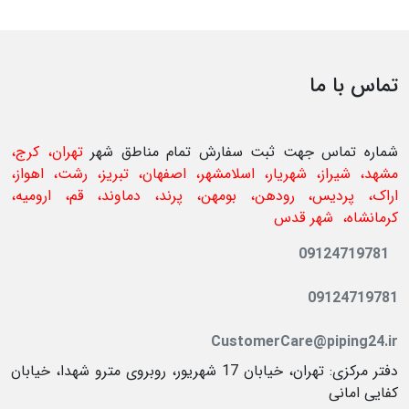
تماس با ما
شماره تماس جهت ثبت سفارش تمام مناطق شهر
تهران، کرج،
مشهد، شیراز، شهریار، اسلامشهر، اصفهان، تبریز، رشت، اهواز،
اراک، پردیس، رودهن، بومهن، پرند، دماوند، قم، ارومیه،
کرمانشاه،
شهر قدس
09124719781
09124719781
CustomerCare@piping24.ir
دفتر مرکزی: تهران، خیابان 17 شهریور، روبروی مترو شهدا، خیابان
کفایی امانی