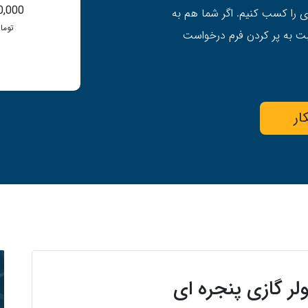
0,000
 را کسب کنیم. اگر شما هم به
توما
بت به پر کردن فرم درخواست
ار
لر گازی پنجره ای