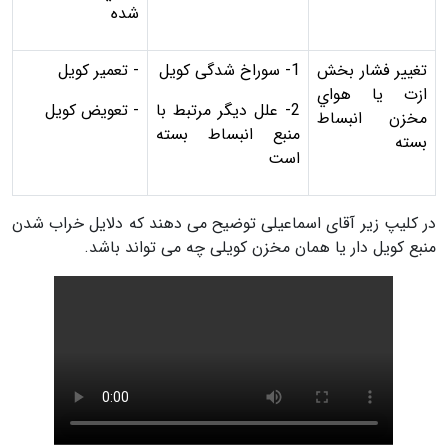
شده
تغيير فشار بخش
1- سوراخ شدگی كويل
- تعمير كويل
ازت يا هواي
2- علل دیگر مرتبط با
- تعويض كويل
مخزن انبساط
منبع انبساط بسته
بسته
است
در کلیپ زیر آقای اسماعیلی توضیح می دهند که دلایل خراب شدن
منبع کویل دار یا همان مخزن کویلی چه می تواند باشد.