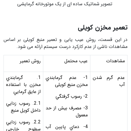
تصویر شماتیک ساده ای از یک موتورخانه گرمایشی
تعمیر مخزن کویلی
در این قسمت، روش عیب یابی و تعمیر منبع کویلی بر اساس
مشاهدات ناشی از عدم کارکرد درست سیستم ارائه می شود.
مشاهدات
عیب محتمل
روش تعمیر
عدم گرم شدن
1- عدم گرمابندي
1. گرمابندي
آب
مخزن منبع کویلی
مخزن با استفاده
از عايق گرمايي
2- رسوب گرفتگي
2.1. رسوب زدايي
3- مصرف بیش از حد
داخل کویل منبع
معمول
2.2. رسوب زدايي
4- دماي پایین آب
سطوح خارجی