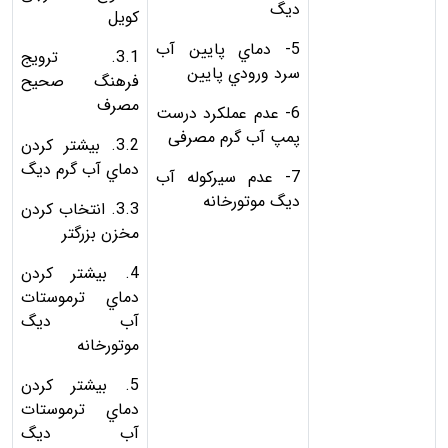
ديگ
كويل
5- دماي پایین آب
3.1. ترويج
سرد ورودي پايين
فرهنگ صحیح
مصرف
6- عدم عملکرد درست
پمپ آب گرم مصرفی
3.2. بیشتر کردن
دماي آب گرم ديگ
7- عدم سيركوله آب
ديگ موتورخانه
3.3. انتخاب کردن
مخزن بزرگتر
4. بیشتر کردن
دماي ترموستات
آب ديگ
موتورخانه
5. بیشتر کردن
دماي ترموستات
آب ديگ