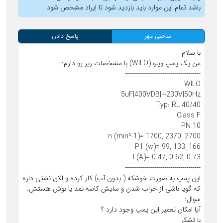
باشد تمام این موارد باید بازدید شود تا ایراد مشخص شود
ساحتی مهر
پاسخ دادن
با سلام
من یک پمپ ویلو (WILO) با مشخصات زیر رو دارم:
--------------------------------------
WILO
5uF|400VDB|~230V|50Hz
Typ: RL 40/40
Class F
PN 10
n (min^-1)= 1700, 2370, 2700
P1 (w)= 99, 133, 166
I (A)= 0.47, 0.62, 0.73
--------------------------------------
این پمپ به صورت خوشکه ( بدون آب) کار کرده و الان نشتی داره
که گویا ناشی از خراب شدن و سایش کاسه نمد یا بوش هستش.
سوال:
آیا امکان تعمیر این پمپ وجود دارد ؟
با تشکر.