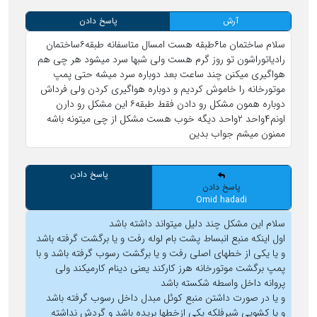
آرش
پاسخ دادن
سلام ساختمان ما۶طبقه هست امسال متاسفانه طبقه۶ساختمان
رادیاتوراشون تو روز گرم هست ولی شبها سرد میشود هر چی هم
هواگیری میکنن چند ساعت بعد دوباره سرد میشه حتی پمپ
موتورخانه را خاموش کردیم و دوباره هواگیری کردن ولی فرداش
دوباره همون مشکل رو دادن فقط طبقه۶ این مشکل رو دارن
اونم۴واحد ۲واحد دیگه خوب هست مشکل از چی میتونه باشه
ممنون میشم جواب بدین
پاسخ دادن
پاسخ دادن
Omid hadadi
سلام این مشکل چند دلیل میتواند داشته باشد
اول اینکه منبع انبساط پشت بام لوله رفت و یا برگشت گرفته باشد
و یا یکی از خطهای اصلی رفت و یا برگشت رسوب گرفته باشد و با
پمپ برگشت موتورخانه هرز کارکند یعنی دینام کارمیکند ولی
پروانه داخل واسطه شکسته باشد
و یا در صورت داشتن منبع کوئل مبدل داخل رسوب گرفته باشد
و یا کشویی شیرفلکه یکی ازخطها بریده باشد و گردش نداشته