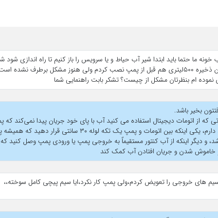
ونه ما حتما باید ابتدا شیر آب حیاط و یا سرویس را باز کنیم تا راه اندازی شود
،دیجتال نو گذاشتم مخزن ذخیره ۵۰۰لیتری هم قبل از پمپ نصب کردم ولی هنوز مشکل برطرف نش
 نموده ام بنظرتان مشکل از چیست؟ تشکر بابت راهنمایی شما
تتون بخیر باشد.
ی که از اتومات دیجیتال استفاده می کنید آب با پای خود جریان پیدا نمی‌کند که پ
پیشنهاد دارم، یکی اینکه بین اتومات و پمپ یک تکه لوله ۳۰ س
شد، و دیگر اینکه از آب کنتور مستقیماً به خروجی پمپ یا ورودی پمپ وصل کنید که
 خاموش شدن و جریان افتادن آب کمک کند
یم های خروجی را تعویض کردم،ولی پمپ کار نکرد،ایا سیم پیچی کامل سوخته،،