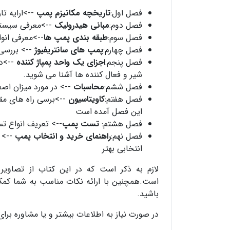
فصل اول:
تاریخچه مکانیزم پمپ
-->ارایه تا
فصل دوم:
مبانی هیدرولیک
-->معرفی سیستم
فصل سوم:
طبقه بندی پمپ ها
-->معرفی انو
فصل چهارم:
پمپ های سانتریفیوژ
--> بررسی
فصل پنجم:
اجزای یک واحد پمپاژ کننده
-->در
شیر و فعال کننده ها آشنا می شوید.
فصل ششم:
محاسبات
--> در مورد میزان اص
فصل هفتم:
کاویتاسیون
-->برسی راه های مقا
این فصل آمده است
فصل هشتم:
تست پمپ
--> تعریف انواع تس
فصل نهم:
راهنمای خرید و انتخاب پمپ
--> ا
انتخابی بهتر
لازم به ذکر است که در این کتاب از تصاویر
است.همچنین با ارائه نکات مناسب به شما کمک م
باشید.
در صورت نیاز به اطلاعات بیشتر و یا مشاوره برا