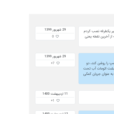
29 شهریور 1399
 شیر یکطرفه نصب کردم
ده است از آخرین نقطه یعنی
0
29 شهریور 1399
مپ را روشن کند، دو
+7
انتی قرار دهید که همیشه پشت اتومات آب تحت
 به عنوان جریان کمکی
11 ارديبهشت 1400
+1
12 ارديبهشت 1400