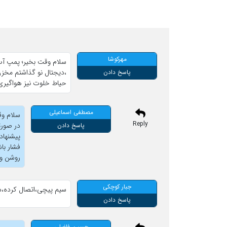
مهرکوشا
سلام وقت بخیر؛ پمپ آب خ
پاسخ دادن
حیاط خلوت نیز هواگیری
مصطفی اسماعیلی
سلام وق
Reply
در صورت
پاسخ دادن
فشار با
روشن و
جبار کوچکی
سیم پیچی،اتصال کرده،س
پاسخ دادن
حسین فاضلی