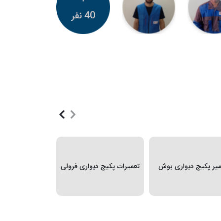
رفع عیب و تعم
میر پکیج دیواری بوش
تعمیرات پکیج دیواری فرولی
دیواری بو