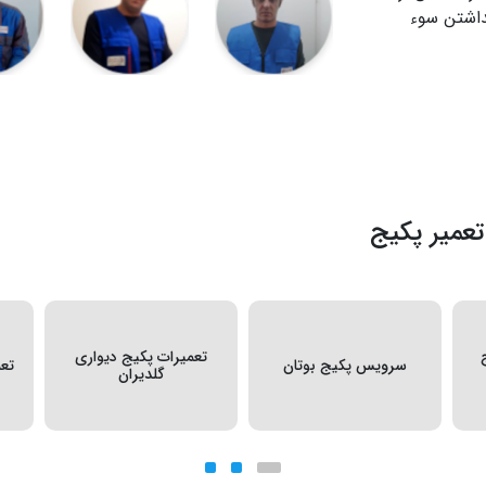
اشتن سوء
عمیر پکیج
تعمیرات پکیج دیواری
سرویس پکیج بوتان
تع
گلدیران