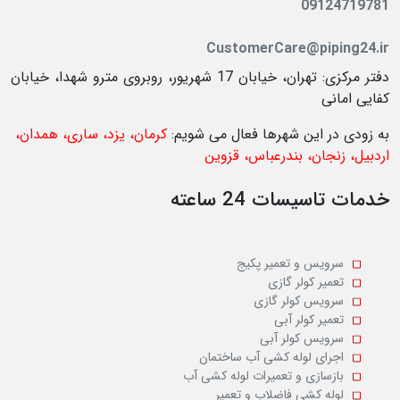
09124719781
CustomerCare@piping24.ir
دفتر مرکزی: تهران، خیابان 17 شهریور، روبروی مترو شهدا، خیابان
کفایی امانی
به زودی در این شهرها فعال می شویم:
کرمان، یزد، ساری، همدان،
اردبیل، زنجان، بندرعباس، قزوین
خدمات تاسیسات 24 ساعته
سرویس و تعمیر پکیج
تعمیر کولر گازی
سرویس کولر گازی
تعمیر کولر آبی
سرویس کولر آبی
اجرای لوله کشی آب ساختمان
بازسازی و تعمیرات لوله کشی آب
لوله کشی فاضلاب و تعمیر